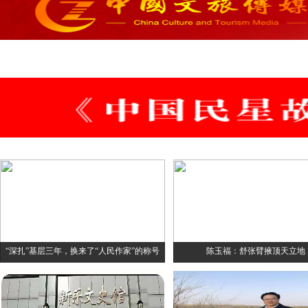
“深扎”基层三年，换来了“人民作家”的称号
陈玉福：舒张臂掖顶天立地