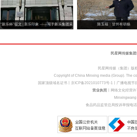
“新乐杯”征文 | 新乐印象 ——写于新乐集团采
陈玉福：甘州有胡杨
风后
民星网传媒集团
民星网传媒（集团）版
Copyright of China Minxing media (Group). The con
国家顶级域名证书
丨
京ICP备2021010773
号-1
丨
广播电视节目
营业执照
丨网络文化经营许
Minxingwang (
食品药品监管总局投诉举报电话：1