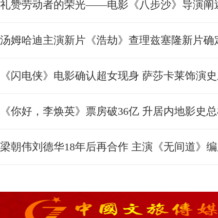
礼赞劳动者的荣光——电影《八步沙》导演阐
汤姆哈迪主演新片《浩劫》查理兹塞隆新片确
《闪电侠》电影确认超女现身 萨莎卡莱饰演
《你好，李焕英》票房破36亿 升居内地影史
梁朝伟刘德华18年后再合作 主演《无间道》