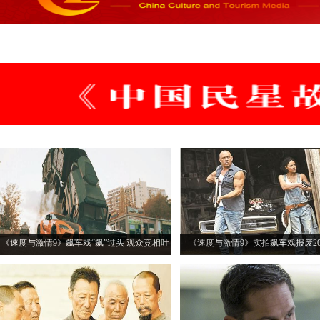
《速度与激情9》飙车戏“飙”过头 观众竞相吐
《速度与激情9》实拍飙车戏报废20
槽