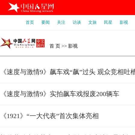
首页
要闻
关注
访谈
文旅
民星
影视
首 页
>>
影视
《速度与激情9》飙车戏“飙”过头 观众竞相吐
《速度与激情9》实拍飙车戏报废200辆车
《1921》“一大代表”首次集体亮相