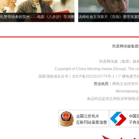
礼赞劳动者的荣光——电影《八步沙》导演阐
汤姆哈迪主演新片《浩劫》查理兹塞
述
定为《善恶魔法学院》
民星网传媒集团
民星网传媒（集团）版
Copyright of China Minxing media (Group). The con
国家顶级域名证书
丨
京ICP备2021010773
号-1
丨
广播电视节目
营业执照
丨网络文化经营许
Minxingwang (
食品药品监管总局投诉举报电话：1