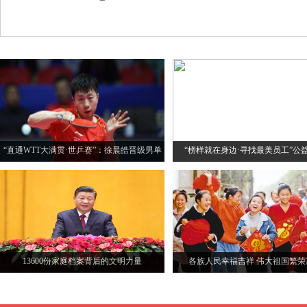
“直通WTT大满贯·世乒赛”：徐晨皓晋级男单
“榜样就在身边·寻找最美员工”公
四强
13600份家庭档案背后的文明力量
各族人民幸福吉祥 伟大祖国繁荣