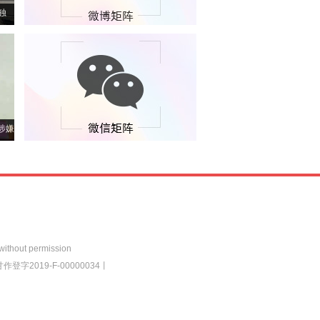
独
涉嫌
委纪
 without permission
登字2019-F-00000034
丨