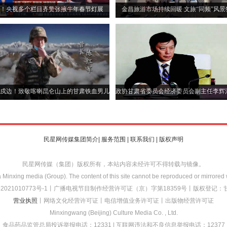
！央视多个栏目齐赞张掖牛年春节灯展
金昌旅游市场持续回暖 文旅“同频”风景
好！
戍边！致敬喀喇昆仑山上的甘肃铁血男儿
政协甘肃省委员会经济委员会副主任李辉
严重违纪违法，目前正接受甘肃省纪委监
律审查和监察调查。
民星网传媒集团简介|
服务范围
|
联系我们
|
版权声明
民星网传媒（集团）版权所有，本站内容未经许可不得转载与镜像。
 Minxing media (Group). The content of this site cannot be reproduced or mirrored
2021010773
号-1
丨
广播电视节目制作经营许可证（京）字第18359号
丨
版权登记：甘作
营业执照
丨网络文化经营许可证丨电信增值业务许可证丨出版物经营许可证
Minxingwang (Beijing) Culture Media Co. , Ltd.
食品药品监管总局投诉举报电话：12331 | 互联网违法和不良信息举报电话：12377