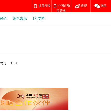
甘肃春晚
中国市场
微博
微信
监管报
民企
综艺娱乐
1号专栏
号：