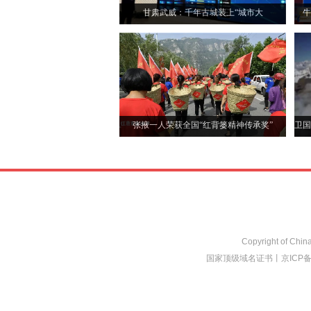
甘肃武威：千年古城装上“城市大
牛
脑”以“智”提“质”探新径
张掖一人荣获全国“红背篓精神传承奖”
卫国
Copyright of China
国家顶级域名证书
丨
京ICP备