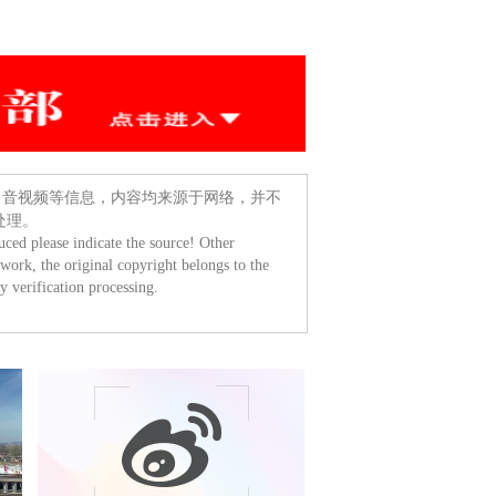
、音视频等信息，内容均来源于网络，并不
处理。
ced please indicate the source! Other
twork, the original copyright belongs to the
y verification processing.