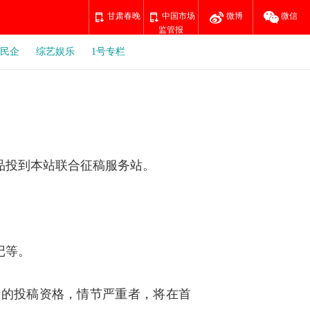
甘肃春晚
中国市场
微博
微信
监管报
民企
综艺娱乐
1号专栏
品投到本站联合征稿服务站。
记等。
者的投稿资格，情节严重者，将在首