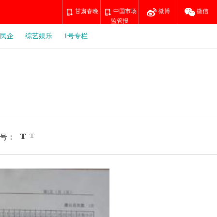
甘肃春晚
中国市场
微博
微信
监管报
民企
综艺娱乐
1号专栏
号：