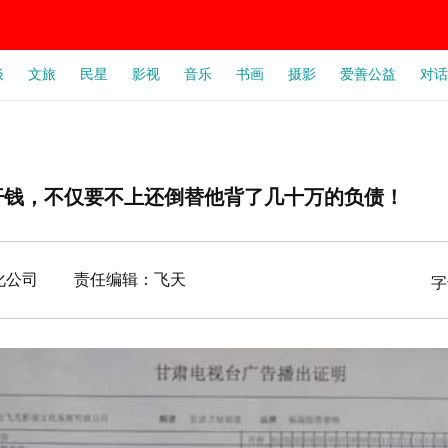
谈
文旅
民星
影视
音乐
书画
摄影
爱善公益
对话
汗钱，不仅要不上还倒替他背了几十万的负债！
天文化公司 责任编辑：飞天
字